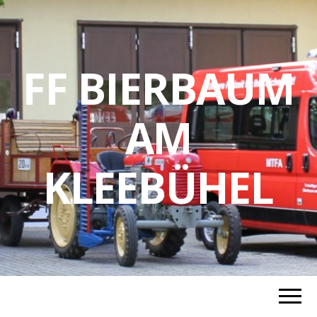
FF BIERBAUM
AM
KLEEBÜHEL