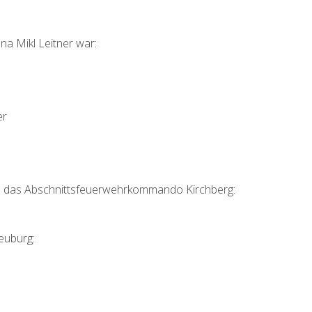
a Mikl Leitner war:
er
 das Abschnittsfeuerwehrkommando Kirchberg:
euburg: