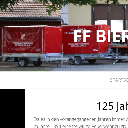
FF BI
STARTSE
125 Ja
Da es in den vorangegangenen Jahren immer 
im Jahre 1894 eine freiwillige Feuerwehr zu g