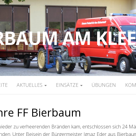
ERBAUM AM KLE
ITE
AKTUELLES
EINSÄTZE
ÜBUNGEN
KO
hre FF Bierbaum
wieder zu verheerenden Bränden kam, entschlossen sich 24 M
ründen. Unter Beisein der Bürgermeister Ignaz Eder aus Bierba